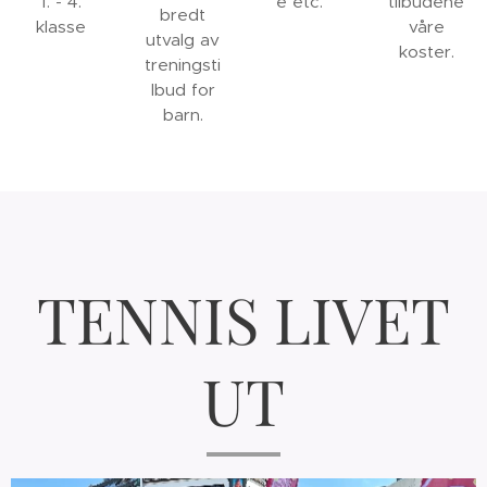
1. - 4.
e etc.
tilbudene
bredt
klasse
våre
utvalg av
koster.
treningsti
lbud for
barn.
TENNIS LIVET
UT