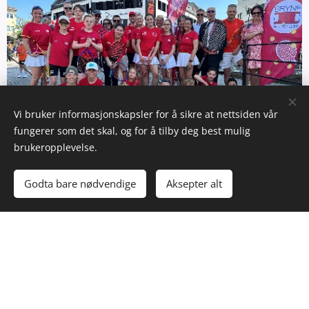
Vi bruker informasjonskapsler for å sikre at nettsiden vår
fungerer som det skal, og for å tilby deg best mulig
brukeropplevelse.
Om Bryne Tennisklubb
Godta bare nødvendige
Aksepter alt
I Bryne Tennisklubb har vi et variert tilbud for barn,
ungdom og voksne. Vi tilbyr TFO
(tennisfritidsordning), introkurs, drop-in, ulike
turneringer og sosiale arrangementer.