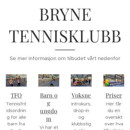
BRYNE
TENNISKLUBB
Se mer informasjon om tilbudet vårt nedenfor
TFO
Barn o
Voksne
Priser
g
Tennisfrit
Introkurs,
Her får
ungdo
idsordnin
drop-in
du en
g for alle
og
oversikt
m
barn fra
klubbstig
over hva
Vi har et